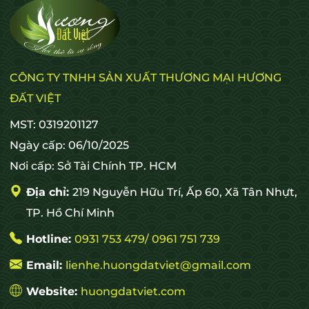
CÔNG TY TNHH SẢN XUẤT THƯƠNG MẠI HƯƠNG
ĐẤT VIỆT
MST: 0319201127
Ngày cấp: 06/10/2025
Nơi cấp: Sở Tài Chính TP. HCM
Địa chỉ:
219 Nguyễn Hữu Trí, Ấp 60, Xã Tân Nhựt,
TP. Hồ Chí Minh
Hotline:
0931 753 479/ 0961 751 739
Email:
lienhe.huongdatviet@gmail.com
Website:
huongdatviet.com