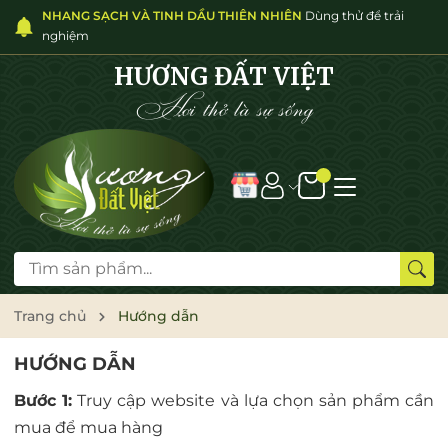
NHANG SẠCH VÀ TINH DẦU THIÊN NHIÊN
Dùng thử để trải
nghiệm
HƯƠNG ĐẤT VIỆT
Hơi thở là sự sống
Trang chủ
Hướng dẫn
HƯỚNG DẪN
Bước 1:
Truy cập website và lựa chọn sản phẩm cần
mua để mua hàng