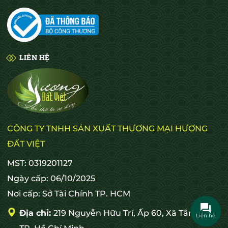
LIÊN HỆ
CÔNG TY TNHH SẢN XUẤT THƯƠNG MẠI HƯƠNG
ĐẤT VIỆT
MST: 0319201127
Ngày cấp: 06/10/2025
Nơi cấp: Sở Tài Chính TP. HCM
Địa chỉ:
219 Nguyễn Hữu Trí, Ấp 60, Xã Tân Nhựt,
Liên hệ