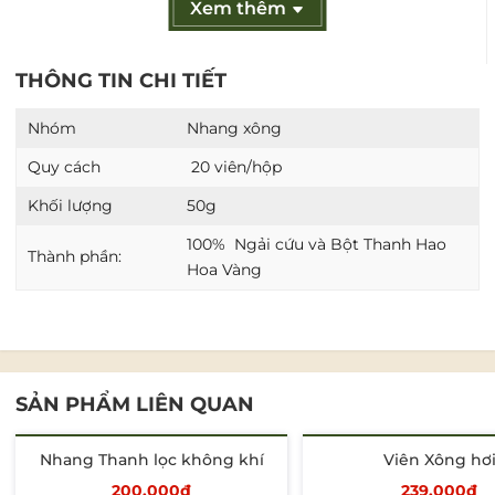
Xem thêm
Nụ xông Thanh Lọc Không khí thích hợp sử dụng
hằng ngày hoặc vào các dịp đặc biệt:
THÔNG TIN CHI TIẾT
Xông nhà mới, làm sạch không khí phòng khách,
phòng ngủ.
Nhóm
Nhang xông
Tạo không gian thư giãn khi đọc sách, tập yoga,
Quy cách
20 viên/hộp
thiền định.
Khối lượng
50g
Tẩy mùi ẩm mốc, giữ không gian sống luôn khô
100% Ngải cứu và Bột Thanh Hao
Thành phần:
Hoa Vàng
thoáng, dễ chịu.
☎Để biết thêm thông tin sản phẩm, liên hệ:
HƯƠNG ĐẤT VIỆT
- Hotline: 0931 753 479
SẢN PHẨM LIÊN QUAN
Nhang Thanh lọc không khí
Viên Xông hơ
200.000₫
239.000₫